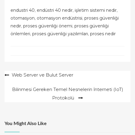
endustri 40
, 
endüstri 40 nedir
, 
işletim sistemi nedir
, 
otomasyon
, 
otomasyon endüstrisi
, 
proses güvenliği
nedir
, 
proses güvenliği önemi
, 
proses güvenliği
önlemleri
, 
proses güvenliği yazılımları
, 
proses nedir
Yazı
Web Server ve Bulut Server
gezinmesi
Bilinmesi Gereken Temel Nesnelerin İnterneti (IoT)
Protokolü
You Might Also Like