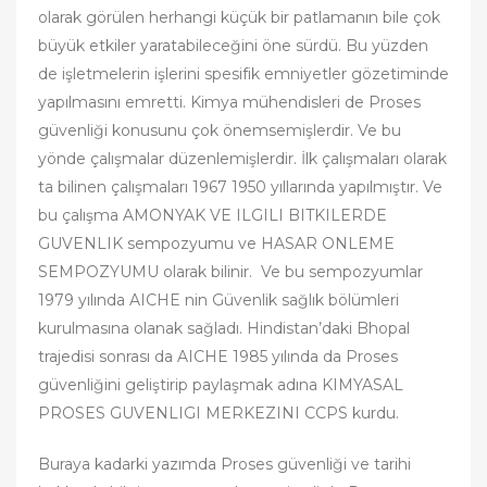
olarak görülen herhangi küçük bir patlamanın bile çok
büyük etkiler yaratabileceğini öne sürdü. Bu yüzden
de işletmelerin işlerini spesifik emniyetler gözetiminde
yapılmasını emretti. Kimya mühendisleri de Proses
güvenliği konusunu çok önemsemişlerdir. Ve bu
yönde çalışmalar düzenlemişlerdir. İlk çalışmaları olarak
ta bilinen çalışmaları 1967 1950 yıllarında yapılmıştır. Ve
bu çalışma AMONYAK VE ILGILI BITKILERDE
GUVENLIK sempozyumu ve HASAR ONLEME
SEMPOZYUMU olarak bilinir. Ve bu sempozyumlar
1979 yılında AICHE nin Güvenlik sağlık bölümleri
kurulmasına olanak sağladı. Hindistan’daki Bhopal
trajedisi sonrası da AICHE 1985 yılında da Proses
güvenliğini geliştirip paylaşmak adına KIMYASAL
PROSES GUVENLIGI MERKEZINI CCPS kurdu.
Buraya kadarki yazımda Proses güvenliği ve tarihi