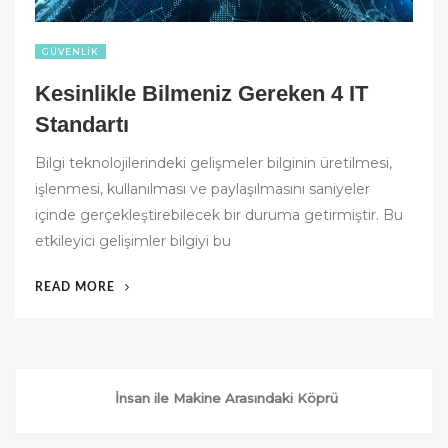
GÜVENLIK
Kesinlikle Bilmeniz Gereken 4 IT
Standartı
Bilgi teknolojilerindeki gelişmeler bilginin üretilmesi,
işlenmesi, kullanılması ve paylaşılmasını saniyeler
içinde gerçekleştirebilecek bir duruma getirmiştir. Bu
etkileyici gelişimler bilgiyi bu
“KESINLIKLE
READ MORE
BILMENIZ
GEREKEN
4
IT
STANDARTI”
İnsan ile Makine Arasındaki Köprü